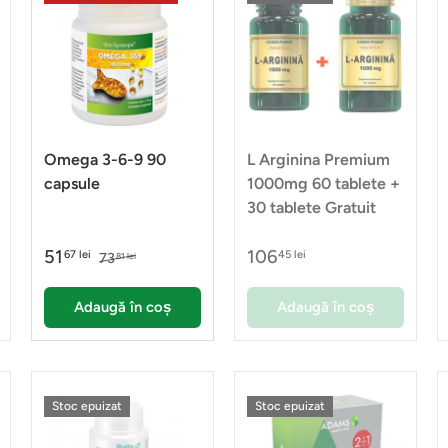
Omega 3-6-9 90
L Arginina Premium
capsule
1000mg 60 tablete +
30 tablete Gratuit
51
106
67 lei
45 lei
73
81 lei
Adaugă în coș
Adaugă în coș
Stoc epuizat
Stoc epuizat