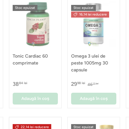
Stoc epuizat
Stoc epuizat
16,14 lei reducere
Tonic Cardiac 60
Omega 3 ulei de
comprimate
peste 1005mg 30
capsule
38
29
84 lei
98 lei
46
12 lei
Adaugă în coș
Adaugă în coș
22,14 lei reducere
Stoc epuizat