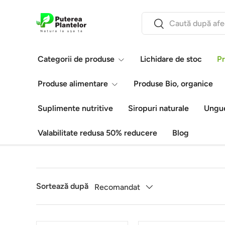
Căutare
Vezi conținutul
Caută
Categorii de produse
Lichidare de stoc
Pr
Produse alimentare
Produse Bio, organice
Suplimente nutritive
Siropuri naturale
Ungue
Valabilitate redusa 50% reducere
Blog
Sortează după
Recomandat