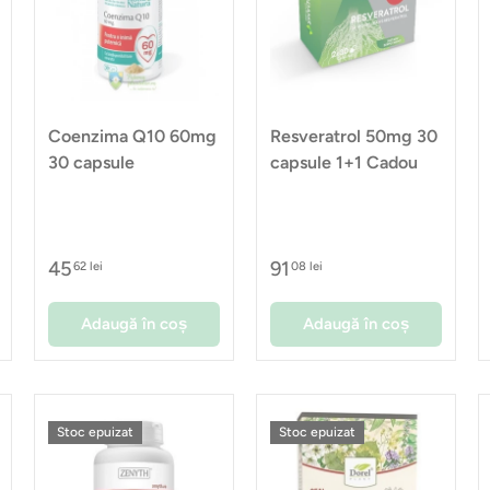
Coenzima Q10 60mg
Resveratrol 50mg 30
30 capsule
capsule 1+1 Cadou
45
91
62 lei
08 lei
Adaugă în coș
Adaugă în coș
Stoc epuizat
Stoc epuizat