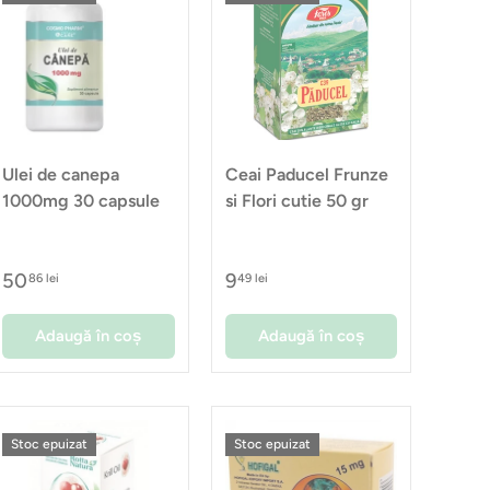
Ulei de canepa
Ceai Paducel Frunze
1000mg 30 capsule
si Flori cutie 50 gr
50
9
86 lei
49 lei
Adaugă în coș
Adaugă în coș
Stoc epuizat
Stoc epuizat