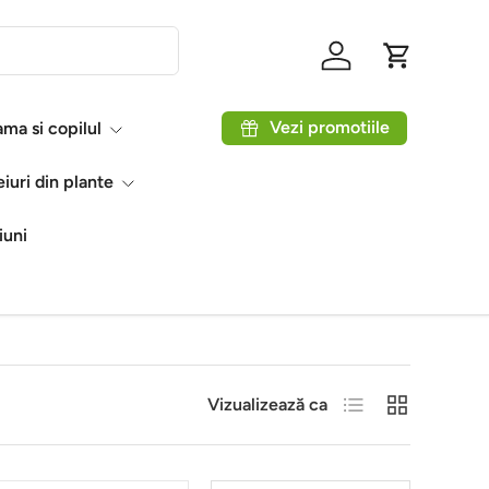
Autentificare
Coș
Vezi promotiile
ma si copilul
eiuri din plante
iuni
Listă
Grilă
Vizualizează ca