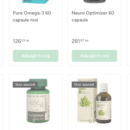
Pure Omega-3 60
Neuro Optimizer 60
capsule moi
capsule
126
281
03 lei
87 lei
Adaugă în coș
Adaugă în coș
Stoc epuizat
Stoc epuizat