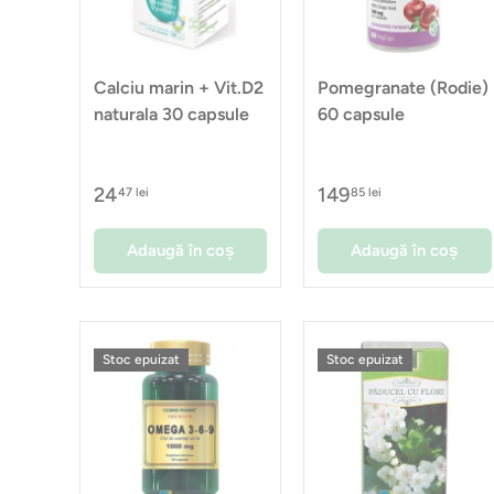
Calciu marin + Vit.D2
Pomegranate (Rodie)
naturala 30 capsule
60 capsule
24
149
47 lei
85 lei
Adaugă în coș
Adaugă în coș
Stoc epuizat
Stoc epuizat