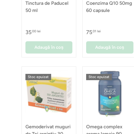
Tinctura de Paducel
Coenzima Q10 50mg
50 ml
60 capsule
35
75
00 lei
01 lei
Adaugă în coș
Adaugă în coș
Stoc epuizat
Stoc epuizat
Gemoderivat muguri
Omega complex
de Tei argintiu 30
aroma lamaie 90