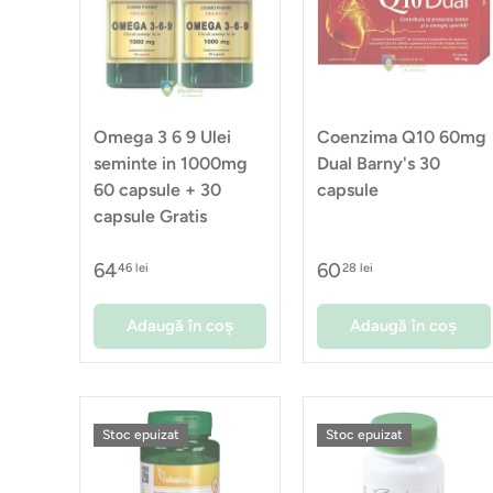
Omega 3 6 9 Ulei
Coenzima Q10 60mg
seminte in 1000mg
Dual Barny's 30
60 capsule + 30
capsule
capsule Gratis
64
60
46 lei
28 lei
Adaugă în coș
Adaugă în coș
Stoc epuizat
Stoc epuizat