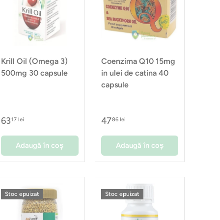
Krill Oil (Omega 3)
Coenzima Q10 15mg
500mg 30 capsule
in ulei de catina 40
capsule
63
47
17 lei
86 lei
Adaugă în coș
Adaugă în coș
Stoc epuizat
Stoc epuizat