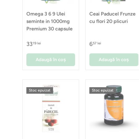
Omega 3 6 9 Ulei
Ceai Paducel Frunze
seminte in 1000mg
cu flori 20 plicuri
Premium 30 capsule
33
6
19 lei
57 lei
Adaugă în coș
Adaugă în coș
Stoc epuizat
Stoc epuizat