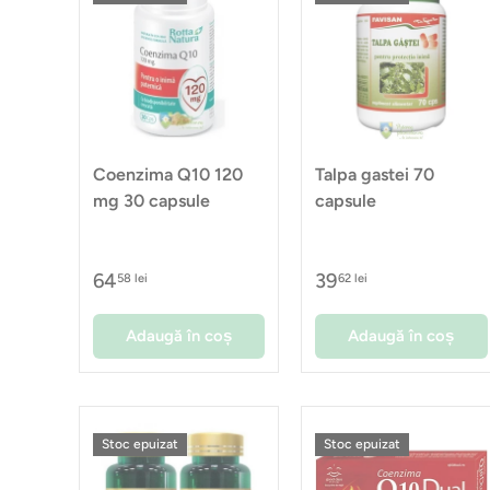
Coenzima Q10 120
Talpa gastei 70
mg 30 capsule
capsule
64
39
58 lei
62 lei
Adaugă în coș
Adaugă în coș
Stoc epuizat
Stoc epuizat