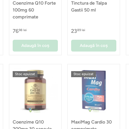
Coenzima Q10 Forte
Tinctura de Talpa
100mg 60
Gastii 50 ml
comprimate
76
23
98 lei
89 lei
Adaugă în coș
Adaugă în coș
Stoc epuizat
Stoc epuizat
Coenzime Q10
MaxiMag Cardio 30
200mg 30 capsule
comprimate