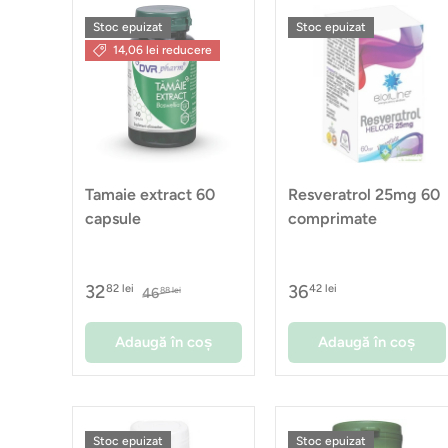
Stoc epuizat
Stoc epuizat
14,06 lei reducere
Tamaie extract 60
Resveratrol 25mg 60
capsule
comprimate
32
36
82 lei
42 lei
46
88 lei
Adaugă în coș
Adaugă în coș
Stoc epuizat
Stoc epuizat