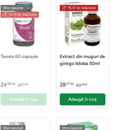
Stoc epuizat
15,17 lei reducere
13,13 lei reducere
Tensio 60 capsule
Extract din muguri de
ginkgo biloba 50ml
24
28
38 lei
17 lei
37
43
51 lei
34 lei
Adaugă în coș
Adaugă în coș
Stoc epuizat
Stoc epuizat