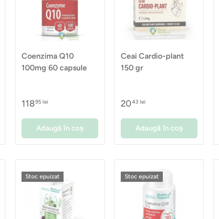
Coenzima Q10
Ceai Cardio-plant
100mg 60 capsule
150 gr
118
20
95 lei
43 lei
Adaugă în coș
Adaugă în coș
Stoc epuizat
Stoc epuizat