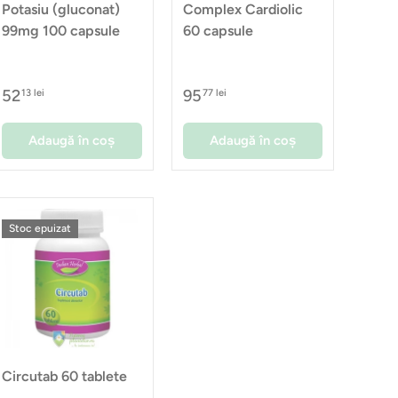
Potasiu (gluconat)
Complex Cardiolic
99mg 100 capsule
60 capsule
52
95
13 lei
77 lei
Adaugă în coș
Adaugă în coș
Stoc epuizat
Circutab 60 tablete