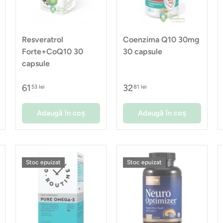
Resveratrol
Coenzima Q10 30mg
Forte+CoQ10 30
30 capsule
capsule
61
32
53 lei
81 lei
Adaugă în coș
Adaugă în coș
Stoc epuizat
Stoc epuizat