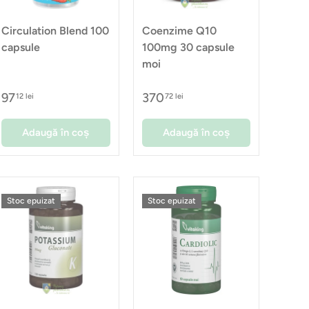
Circulation Blend 100
Coenzime Q10
capsule
100mg 30 capsule
moi
97
370
12 lei
72 lei
Adaugă în coș
Adaugă în coș
Stoc epuizat
Stoc epuizat