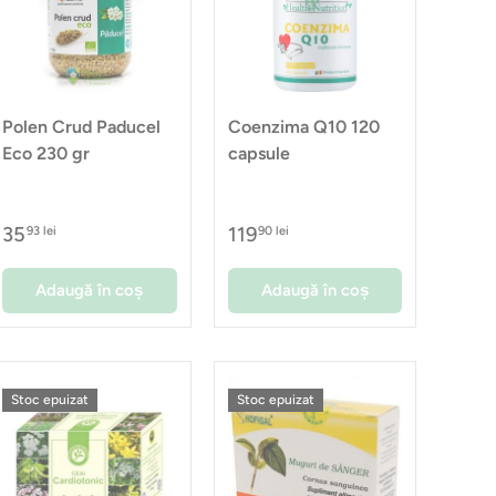
Polen Crud Paducel
Coenzima Q10 120
Eco 230 gr
capsule
35
119
93 lei
90 lei
Adaugă în coș
Adaugă în coș
Stoc epuizat
Stoc epuizat