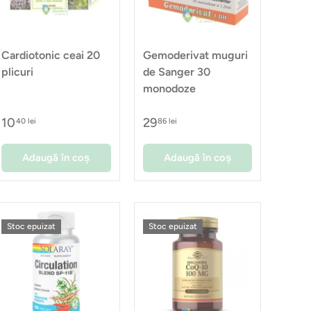
Cardiotonic ceai 20
Gemoderivat muguri
plicuri
de Sanger 30
monodoze
10
29
40 lei
86 lei
Adaugă în coș
Adaugă în coș
Stoc epuizat
Stoc epuizat