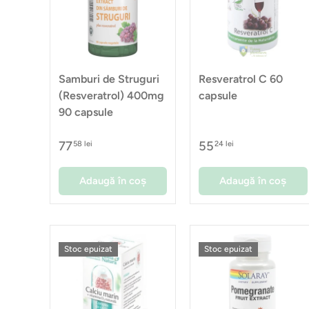
Samburi de Struguri
Resveratrol C 60
(Resveratrol) 400mg
capsule
90 capsule
77
55
58 lei
24 lei
Adaugă în coș
Adaugă în coș
Stoc epuizat
Stoc epuizat