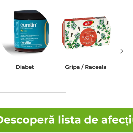
Următo
Diabet
Gripa / Raceala
Dur
coperă lista de afecțiun