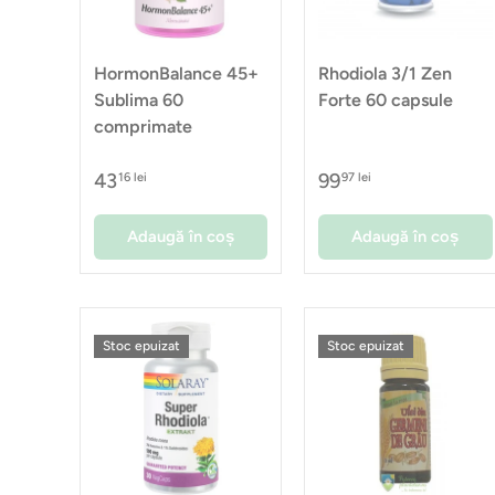
HormonBalance 45+
Rhodiola 3/1 Zen
Sublima 60
Forte 60 capsule
comprimate
43
99
16 lei
97 lei
Adaugă în coș
Adaugă în coș
Stoc epuizat
Stoc epuizat