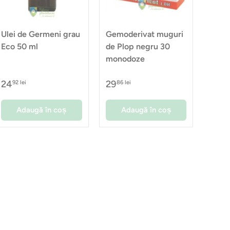
Ulei de Germeni grau
Gemoderivat muguri
Eco 50 ml
de Plop negru 30
monodoze
24
29
92 lei
86 lei
Adaugă în coș
Adaugă în coș