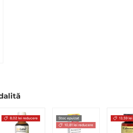
alită
8,02 lei reducere
Stoc epuizat
13,59 le
10,81 lei reducere