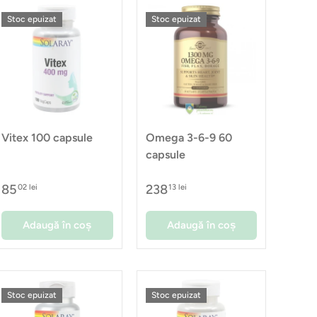
Stoc epuizat
Stoc epuizat
Vitex 100 capsule
Omega 3-6-9 60
capsule
85
238
02 lei
13 lei
Adaugă în coș
Adaugă în coș
Stoc epuizat
Stoc epuizat