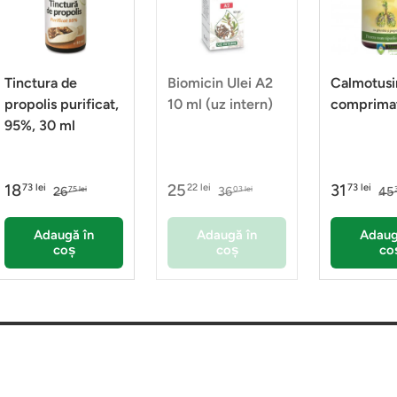
Tinctura de
Biomicin Ulei A2
Calmotusi
propolis purificat,
10 ml (uz intern)
comprima
95%, 30 ml
18
25
31
73 lei
22 lei
73 lei
26
36
45
75 lei
03 lei
Adaugă în
Adaugă în
Adaug
coș
coș
co