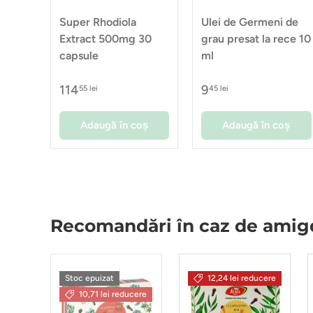
Super Rhodiola
Ulei de Germeni de
Extract 500mg 30
grau presat la rece 10
capsule
ml
114
9
55 lei
45 lei
Adaugă în coș
Adaugă în coș
Recomandări în caz de amigd
Stoc epuizat
12,24 lei reducere
10,71 lei reducere