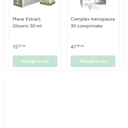
Marar Extract
Complex menopauza
Gliceric 50 ml
30 comprimate
15
41
63 lei
99 lei
Adaugă în coș
Adaugă în coș