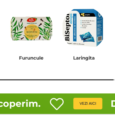
Furuncule
Laringita
perim.
Des
VEZI AICI