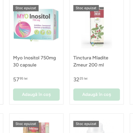
Stoc epuizat
Stoc epuizat
Myo Inositol 750mg
Tinctura Mladite
30 capsule
Zmeur 200 ml
57
32
95 lei
25 lei
Adaugă în coș
Adaugă în coș
Stoc epuizat
Stoc epuizat