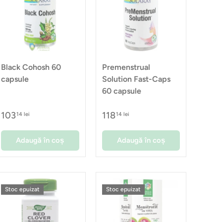
Black Cohosh 60
Premenstrual
capsule
Solution Fast-Caps
60 capsule
103
118
14 lei
14 lei
Adaugă în coș
Adaugă în coș
Stoc epuizat
Stoc epuizat