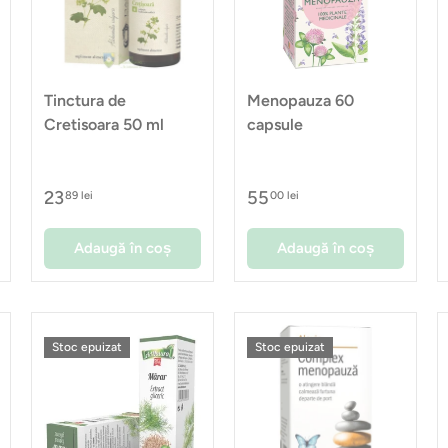
Tinctura de
Menopauza 60
Cretisoara 50 ml
capsule
23
55
89 lei
00 lei
Adaugă în coș
Adaugă în coș
Stoc epuizat
Stoc epuizat