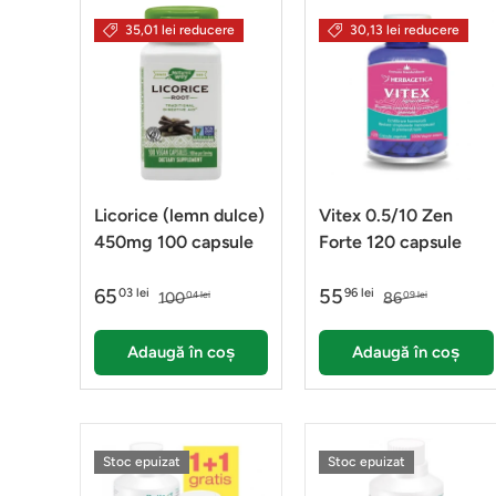
35,01 lei reducere
30,13 lei reducere
Licorice (lemn dulce)
Vitex 0.5/10 Zen
450mg 100 capsule
Forte 120 capsule
65
55
03 lei
96 lei
100
86
04 lei
09 lei
Adaugă în coș
Adaugă în coș
Stoc epuizat
Stoc epuizat