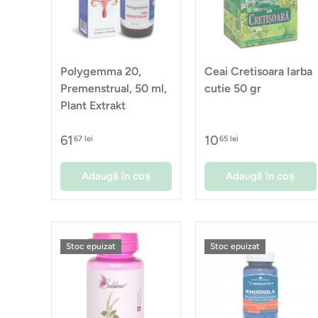
Polygemma 20,
Ceai Cretisoara Iarba
Premenstrual, 50 ml,
cutie 50 gr
Plant Extrakt
61
10
67 lei
65 lei
Adaugă în coș
Adaugă în coș
Stoc epuizat
Stoc epuizat