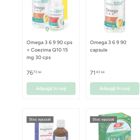
Omega 3 6 9 90 cps
Omega 3 6 9 90
+ Coezima Q10 15
capsule
mg 30 cps
76
71
73 lei
43 lei
Adaugă în coș
Adaugă în coș
Stoc epuizat
Stoc epuizat