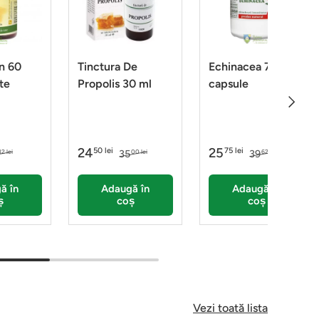
n 60
Tinctura De
Echinacea 70
te
Propolis 30 ml
capsule
Următo
24
25
50 lei
75 lei
35
39
32 lei
00 lei
62 lei
ă în
Adaugă în
Adaugă în
ș
coș
coș
Vezi toată lista