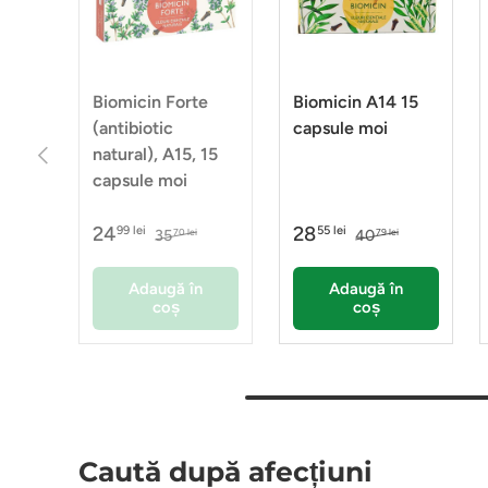
Biomicin Forte
Biomicin A14 15
(antibiotic
capsule moi
Anterior
natural), A15, 15
capsule moi
24
28
99 lei
55 lei
35
40
70 lei
79 lei
Adaugă în
Adaugă în
coș
coș
Caută după afecțiuni