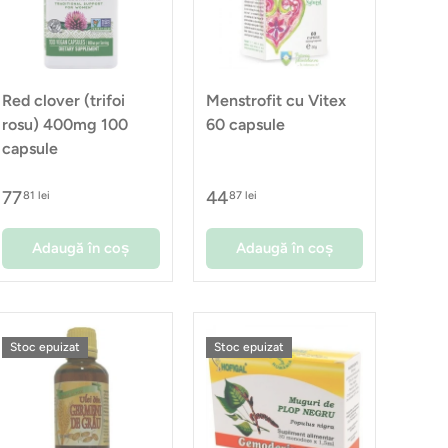
Red clover (trifoi
Menstrofit cu Vitex
rosu) 400mg 100
60 capsule
capsule
77
44
81 lei
87 lei
Adaugă în coș
Adaugă în coș
Stoc epuizat
Stoc epuizat