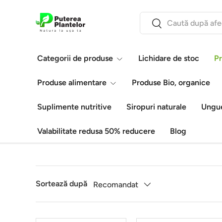
Căutare
Vezi conținutul
Caută
Categorii de produse
Lichidare de stoc
Pr
Produse alimentare
Produse Bio, organice
Suplimente nutritive
Siropuri naturale
Ungue
Valabilitate redusa 50% reducere
Blog
Sortează după
Recomandat