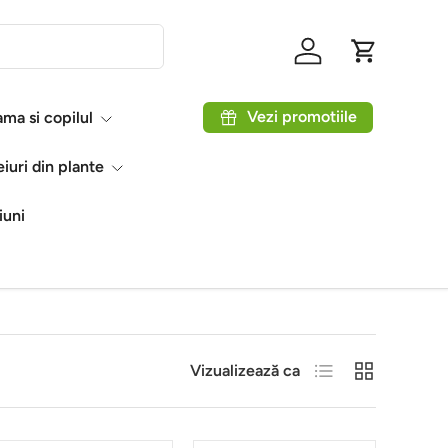
Autentificare
Coș
Vezi promotiile
ma si copilul
eiuri din plante
iuni
Listă
Grilă
Vizualizează ca