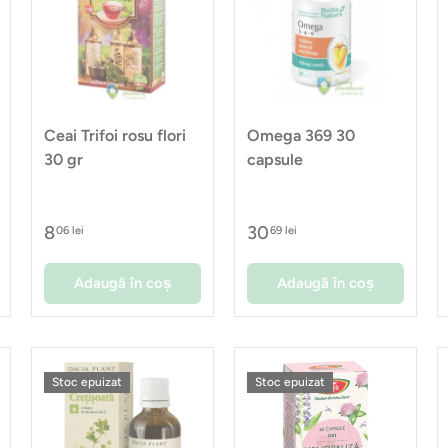
Ceai Trifoi rosu flori
Omega 369 30
30 gr
capsule
8
30
06 lei
69 lei
Adaugă în coș
Adaugă în coș
Stoc epuizat
Stoc epuizat