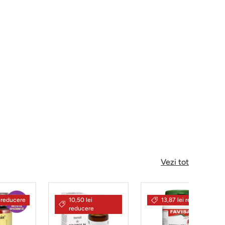
Vezi tot
i reducere
10,50 lei
13,87 lei reducere
reducere