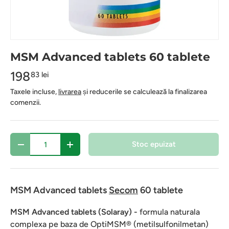
MSM Advanced tablets 60 tablete
198
83 lei
Taxele incluse,
livrarea
și reducerile se calculează la finalizarea
comenzii.
Cantitate
Stoc epuizat
-
+
MSM Advanced tablets
Secom
60 tablete
MSM Advanced tablets
(Solaray) -
formula naturala
complexa pe baza de OptiMSM® (metilsulfonilmetan)