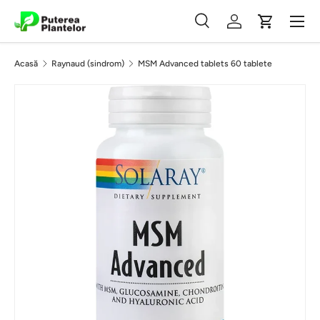
Meniu
Vezi conținutul
Căutare
Autentificare
Coș
Căutare
Caută
Acasă
Raynaud (sindrom)
MSM Advanced tablets 60 tablete