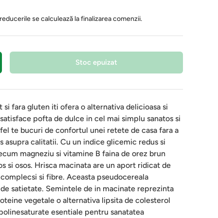
 reducerile se calculează la finalizarea comenzii.
Stoc epuizat
i fara gluten iti ofera o alternativa delicioasa si
satisface pofta de dulce in cel mai simplu sanatos si
fel te bucuri de confortul unei retete de casa fara a
asupra calitatii. Cu un indice glicemic redus si
recum magneziu si vitamine B faina de orez brun
os si osos. Hrisca macinata are un aport ridicat de
 complecsi si fibre. Aceasta pseudocereala
a de satietate. Semintele de in macinate reprezinta
teine vegetale o alternativa lipsita de colesterol
 polinesaturate esentiale pentru sanatatea