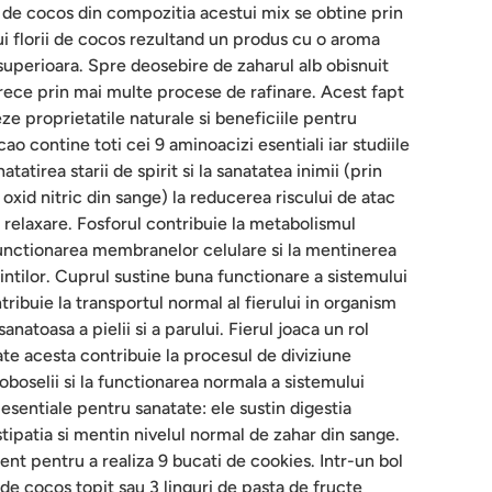
 de cocos din compozitia acestui mix se obtine prin
ui florii de cocos rezultand un produs cu o aroma
e superioara. Spre deosebire de zaharul alb obisnuit
rece prin mai multe procese de rafinare. Acest fapt
eze proprietatile naturale si beneficiile pentru
ao contine toti cei 9 aminoacizi esentiali iar studiile
atatirea starii de spirit si la sanatatea inimii (prin
 oxid nitric din sange) la reducerea riscului de atac
e relaxare. Fosforul contribuie la metabolismul
unctionarea membranelor celulare si la mentinerea
 dintilor. Cuprul sustine buna functionare a sistemului
tribuie la transportul normal al fierului in organism
anatoasa a pielii si a parului. Fierul joaca un rol
ate acesta contribuie la procesul de diviziune
oboselii si la functionarea normala a sistemului
 esentiale pentru sanatate: ele sustin digestia
tipatia si mentin nivelul normal de zahar din sange.
nt pentru a realiza 9 bucati de cookies. Intr-un bol
de cocos topit sau 3 linguri de pasta de fructe