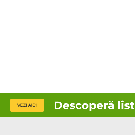
Descoperă lista 
VEZI AICI