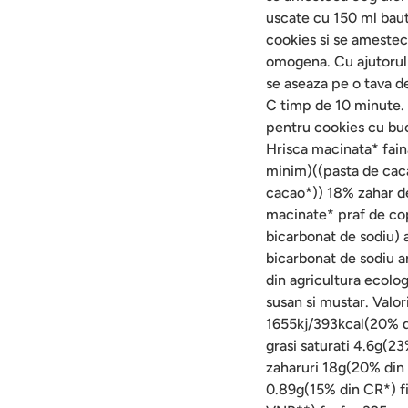
uscate cu 150 ml bau
cookies si se amestec
omogena. Cu ajutorul 
se aseaza pe o tava de
C timp de 10 minute.
pentru cookies cu buc
Hrisca macinata* fai
minim)((pasta de caca
cacao*)) 18% zahar d
macinate* praf de cop
bicarbonat de sodiu)
bicarbonat de sodiu a
din agricultura ecolo
susan si mustar. Valor
1655kj/393kcal(20% di
grasi saturati 4.6g(2
zaharuri 18g(20% din 
0.89g(15% din CR*) 