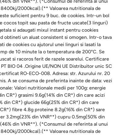
46% din VNR**). (*Consumul de referinta al unui
e 8400kj/2000kcal).(** Valoarea nutritionala de
este suficient pentru 9 buc. de cookies. Intr-un bol
e cocos topit sau pasta de fructe uscate(3 linguri)
etala si adaugati mixul instant pentru cookies
obtineti un aluat consistent si omogen. Intr-o tava
i de cookies cu ajutorul unei linguri si lasati la
timp de 10 minute la o temperatura de 200°C. Se
uscat si racoros ferit de razele soarelui. Certificare
 PT BIO 04 .Origine UE/NON UE Distribuitor unic SC
ertificat RO-ECO-008. Adresa: str. Azurului nr. 20
mis. A se consuma de preferinta inainte de data: vezi
ionale: Valori nutritionale medii per 100g: energie
n CR*) grasimi 9.6g(14% din CR*) din care acizi
3% din CR*) glucide 66g(25% din CR*) din care
CR*) fibre 4.8g proteine 8.2g(16% din CR*) sare
fier 3.2mg(23% din VNR**) cupru 0.5mg(50% din
46% din VNR**). (*Consumul de referinta al unui
e 8400kj/2000kcal).(** Valoarea nutritionala de