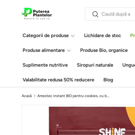
Căutare
Vezi conținutul
Caută
Categorii de produse
Lichidare de stoc
Pr
Produse alimentare
Produse Bio, organice
Suplimente nutritive
Siropuri naturale
Ungue
Valabilitate redusa 50% reducere
Blog
Acasă
Amestec instant BIO pentru cookies, cu bucati de ciocolata Shine