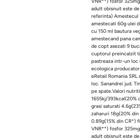
VNR**) fosfor 325mg(
adult obisnuit este d
referinta) Amestecul 
amestecati 60g ulei d
cu 150 ml bautura veg
amestecand pana cand 
de copt asezati 9 bucat
cuptorul preincalzit 
pastreaza intr-un loc 
ecologica producator
eRetail Romania SRL c
loc. Sanandrei jud. Ti
pe spate.Valori nutrit
1655kj/393kcal(20% di
grasi saturati 4.6g(2
zaharuri 18g(20% din 
0.89g(15% din CR*) 
VNR**) fosfor 325mg(
adult obisnuit este d