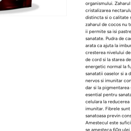
organismului. Zaharul
cristalizarea nectarul
distincta si o calitat
zaharul de cocos nu t
ii permite sa isi pastr
sanatate. Pudra de cac
arata ca ajuta la imbun
cresterea nivelului de
de cord si la starea d
energetic normal la f
sanatatii oaselor si a
nervos si imunitar con
dar si la pigmentarea s
esential pentru sanat
celulara la reducerea 
imunitar. Fibrele sunt
sanatoasa previn cons
Amestecul este suficie
se amesteca 60g ulei 