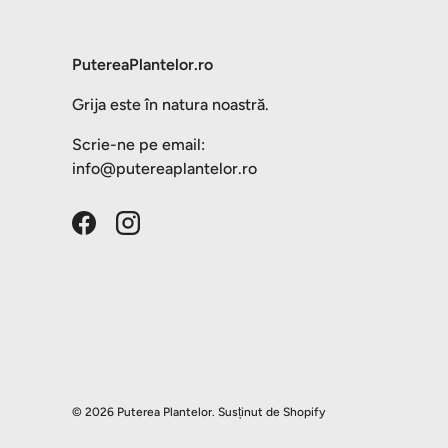
PutereaPlantelor.ro
Grija este în natura noastră.
Scrie-ne pe email:
info@putereaplantelor.ro
Facebook
Instagram
© 2026
Puterea Plantelor
.
Susținut de Shopify