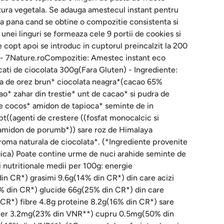
tura vegetala. Se adauga amestecul instant pentru
a pana cand se obtine o compozitie consistenta si
unei linguri se formeaza cele 9 portii de cookies si
 copt apoi se introduc in cuptorul preincalzit la 200
 - 7Nature.roCompozitie: Amestec instant eco
ati de ciocolata 300g(Fara Gluten) - Ingrediente:
na de orez brun* ciocolata neagra*(cacao 65%
o* zahar din trestie* unt de cacao* si pudra de
e cocos* amidon de tapioca* seminte de in
t((agenti de crestere ((fosfat monocalcic si
 amidon de porumb*)) sare roz de Himalaya
roma naturala de ciocolata*. (*Ingrediente provenite
gica) Poate contine urme de nuci arahide seminte de
i nutritionale medii per 100g: energie
n CR*) grasimi 9.6g(14% din CR*) din care acizi
3% din CR*) glucide 66g(25% din CR*) din care
CR*) fibre 4.8g proteine 8.2g(16% din CR*) sare
fier 3.2mg(23% din VNR**) cupru 0.5mg(50% din