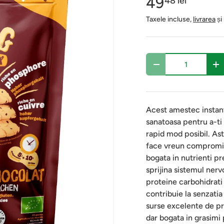
49
48 lei
Taxele incluse,
livrarea
și
Cantitate
-
+
Acest amestec instant s
sanatoasa pentru a-ti 
rapid mod posibil. Ast
face vreun compromis 
bogata in nutrienti p
sprijina sistemul nerv
proteine carbohidrati
contribuie la senzati
surse excelente de pro
dar bogata in grasimi