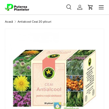
Meniu
Vezi conținutul
Căutare
Autentificare
Coș
Căutare
Caută
Acasă
Antialcool Ceai 20 plicuri