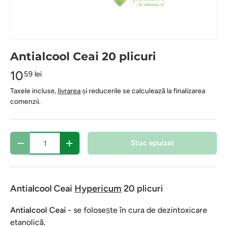
Antialcool Ceai 20 plicuri
10
59 lei
Taxele incluse,
livrarea
și reducerile se calculează la finalizarea
comenzii.
Cantitate
Stoc epuizat
-
+
Antialcool Ceai
Hypericum
20 plicuri
Antialcool Ceai
-
se folosește în cura de dezintoxicare
etanolică.