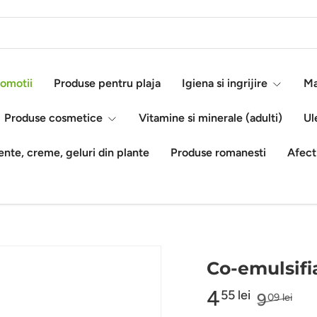
omotii
Produse pentru plaja
Igiena si ingrijire
Ma
Produse cosmetice
Vitamine si minerale (adulti)
Ul
nte, creme, geluri din plante
Produse romanesti
Afect
Co-emulsifi
4
55 lei
9
09 lei