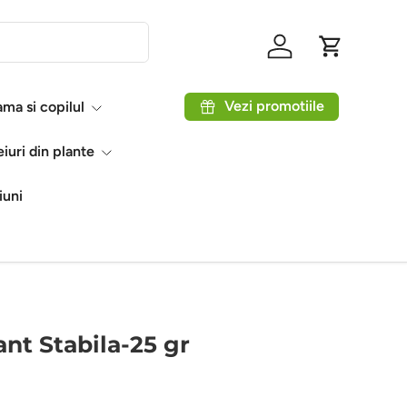
Autentificare
Coș
Vezi promotiile
ma si copilul
eiuri din plante
iuni
ant Stabila-25 gr