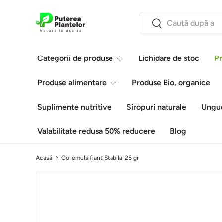
Căutare
Vezi conținutul
Caută
Categorii de produse
Lichidare de stoc
Pr
Produse alimentare
Produse Bio, organice
Suplimente nutritive
Siropuri naturale
Ungue
Valabilitate redusa 50% reducere
Blog
Acasă
Co-emulsifiant Stabila-25 gr