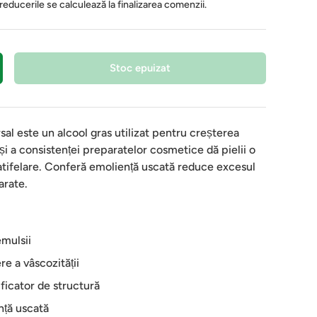
 reducerile se calculează la finalizarea comenzii.
Stoc epuizat
al este un alcool gras utilizat pentru creșterea
ii și a consistenței preparatelor cosmetice dă pielii o
atifelare. Conferă emoliență uscată reduce excesul
arate.
emulsii
e a vâscozității
ficator de structură
nță uscată