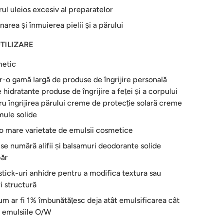
ul uleios excesiv al preparatelor
onarea și înmuierea pielii și a părului
TILIZARE
metic
tr-o gamă largă de produse de îngrijire personală
hidratante produse de îngrijire a feței și a corpului
u îngrijirea părului creme de protecție solară creme
mule solide
 o mare varietate de emulsii cosmetice
i se numără alifii și balsamuri deodorante solide
ăr
 stick-uri anhidre pentru a modifica textura sau
i structură
um ar fi 1% îmbunătățesc deja atât emulsificarea cât
în emulsiile O/W