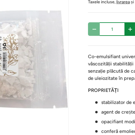
Taxele incluse,
livrarea
și
Cantitate
-
+
Co-emulsifiant univers
vâscozității stabilităț
senzație plăcută de c
de uleiozitate în prep
PROPRIETĂȚI
stabilizator de 
agent de creșter
opacifiant modi
conferă emolie