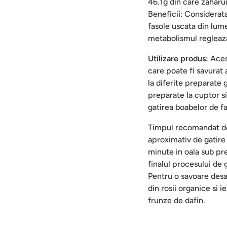
46.1g din care zaharur
Beneficii: Considerat
fasole uscata din lum
metabolismul regleaza 
Utilizare produs:
Acest
care poate fi savurat a
la diferite preparate 
preparate la cuptor si 
gatirea boabelor de fa
Timpul recomandat de 
aproximativ de gatir
minute in oala sub pr
finalul procesului de g
Pentru o savoare desav
din rosii organice si
frunze de dafin.