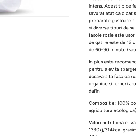
intens. Acest tip de f
savurat atat cald cat s
preparate gustoase si
si diverse tipuri de sa
fasole rosie este uso
de gatire este de 12 
de 60-90 minute (sau 
In plus este recomanda
pentru a evita sparger
desavarsita fasolea ros
organice si ierburi a
dafin.
Compozitie:
100% boa
agricultura ecologica
Valori nutritionale:
Val
1330kj/314kcal grasimi