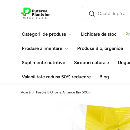
Căutare
Vezi conținutul
Caută
Categorii de produse
Lichidare de stoc
Pr
Produse alimentare
Produse Bio, organice
Suplimente nutritive
Siropuri naturale
Ungue
Valabilitate redusa 50% reducere
Blog
Acasă
Fasole BIO rosie Alliance Bio 500g