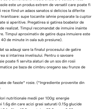
asole este un produs extrem de versatil care poate fi
i rece fiind un adaos sanatos si delicios la diferite
 hranitoare: supe tocanite iahnie preparate la cuptor
late si aperitive. Pregatirea si gatirea boabelor de
r de realizat. Timpul recomandat de inmuire inainte
ore. Timpul aproximativ de gatire dupa inmuiere este
40 de minute in oala sub presiune).
t sa adaugi sare la finalul procesului de gatire
ea si intarirea invelisului. Pentru o savoare
ie poate fi servita alaturi de un sos din rosii
romatice pe baza de cimbru oregano sau frunze de
be de fasole* rosie. (*Ingrediente provenite din
)
ori nutritionale medii per 100g: energie
 1.6g din care acizi grasi saturati 0.15g glucide