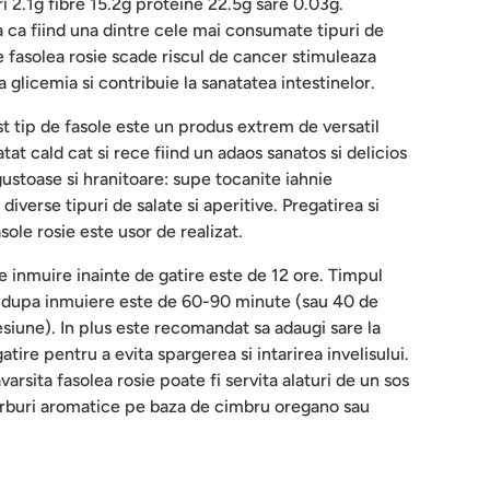
i 2.1g fibre 15.2g proteine 22.5g sare 0.03g.
a ca fiind una dintre cele mai consumate tipuri de
e fasolea rosie scade riscul de cancer stimuleaza
glicemia si contribuie la sanatatea intestinelor.
 tip de fasole este un produs extrem de versatil
tat cald cat si rece fiind un adaos sanatos si delicios
gustoase si hranitoare: supe tocanite iahnie
diverse tipuri de salate si aperitive. Pregatirea si
sole rosie este usor de realizat.
inmuire inainte de gatire este de 12 ore. Timpul
e dupa inmuiere este de 60-90 minute (sau 40 de
esiune). In plus este recomandat sa adaugi sare la
atire pentru a evita spargerea si intarirea invelisului.
arsita fasolea rosie poate fi servita alaturi de un sos
 ierburi aromatice pe baza de cimbru oregano sau