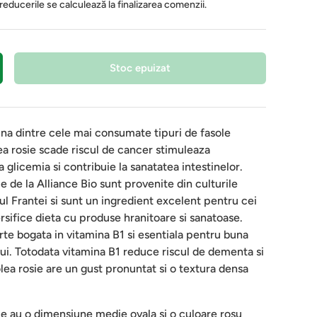
 reducerile se calculează la finalizarea comenzii.
Stoc epuizat
una dintre cele mai consumate tipuri de fasole
ea rosie scade riscul de cancer stimuleaza
glicemia si contribuie la sanatatea intestinelor.
e de la Alliance Bio sunt provenite din culturile
ul Frantei si sunt un ingredient excelent pentru cei
ersifice dieta cu produse hranitoare si sanatoase.
rte bogata in vitamina B1 si esentiala pentru buna
lui. Totodata vitamina B1 reduce riscul de dementa si
lea rosie are un gust pronuntat si o textura densa
ie au o dimensiune medie ovala si o culoare rosu