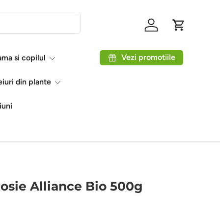
Autentificare
Coș
Vezi promotiile
ma si copilul
eiuri din plante
iuni
rosie Alliance Bio 500g