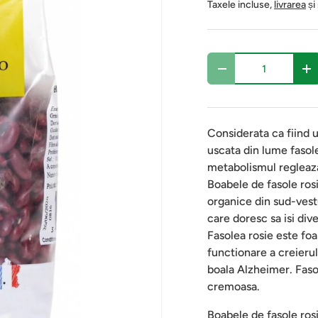
Taxele incluse,
livrarea
și
Cantitate
-
+
Considerata ca fiind 
uscata din lume fasol
metabolismul regleaza 
Boabele de fasole rosi
organice din sud-vest
care doresc sa isi div
Fasolea rosie este foa
functionare a creieru
boala Alzheimer. Faso
cremoasa.
Boabele de fasole ros