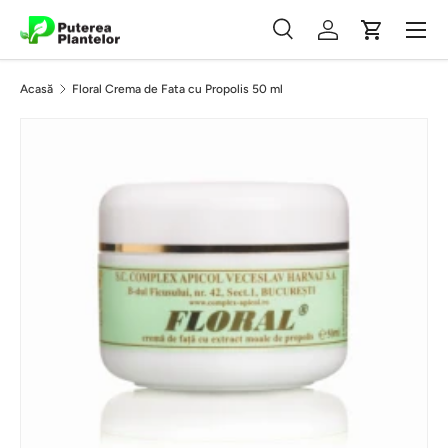
Meniu
Vezi conținutul
Căutare
Autentificare
Coș
Căutare
Caută
Acasă
Floral Crema de Fata cu Propolis 50 ml