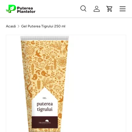
Meniu
Vezi conținutul
Căutare
Autentificare
Coș
Căutare
Caută
Acasă
Gel Puterea Tigrului 250 ml