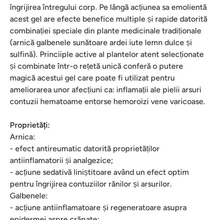
îngrijirea întregului corp. Pe lângă acțiunea sa emolientă
acest gel are efecte benefice multiple și rapide datorită
combinației speciale din plante medicinale tradiționale
(arnică galbenele sunătoare ardei iute lemn dulce și
sulfină). Princiiple active al plantelor atent selecționate
și combinate într-o rețetă unică conferă o putere
magică acestui gel care poate fi utilizat pentru
ameliorarea unor afecțiuni ca: inflamații ale pielii arsuri
contuzii hematoame entorse hemoroizi vene varicoase.
Proprietăți:
Arnica:
- efect antireumatic datorită proprietăților
antiinflamatorii și analgezice;
- acțiune sedativă liniștitoare având un efect optim
pentru îngrijirea contuziilor rănilor și arsurilor.
Galbenele:
- acțiune antiinflamatoare și regeneratoare asupra
epidermei aspre crăpate;