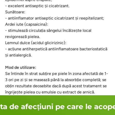
- excelent antiseptic și cicatrizant.
Sunătoare:
- antiinflamator antiseptic cicatrizant și reepitelizant;
Ardei iute (capsaicina):
- stimulează circulația sângelui încălzește local
revigorează pielea.
Lemnul dulce (acidul glicirizinic):
- acțiune antiherpetică antiinflamatoare bacteriostatică
și antialergică.
Mod de utilizare:
Se întinde în strat subțire pe piele în zona afectată de 1-
3 ori pe zi și se masează până la absorbție completă; se
obțin rezultate deosebite dacă după acest tratament se
îngrijește pielea cu emulsie cu extract de arnică.
a de afecțiuni pe care le acope