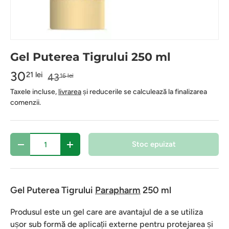
Gel Puterea Tigrului 250 ml
30
21 lei
43
16 lei
Taxele incluse,
livrarea
și reducerile se calculează la finalizarea
comenzii.
Cantitate
Stoc epuizat
-
+
Gel Puterea Tigrului
Parapharm
250 ml
Produsul este un gel care are avantajul de a se utiliza
ușor sub formă de aplicații externe pentru protejarea și