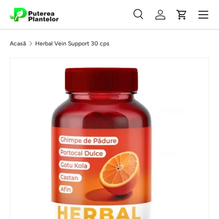
Meniu
Vezi conținutul
Căutare
Autentificare
Coș
Căutare
Caută
Acasă
Herbal Vein Support 30 cps