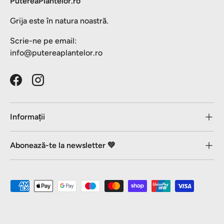
PutereaPlantelor.ro
Grija este în natura noastră.
Scrie-ne pe email:
info@putereaplantelor.ro
Facebook
Instagram
Informații
Abonează-te la newsletter 💚
Metode de plată acceptate