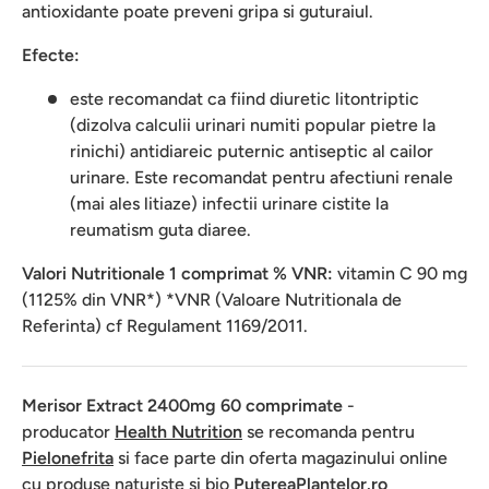
antioxidante poate preveni gripa si guturaiul.
Efecte:
este recomandat ca fiind diuretic litontriptic
(dizolva calculii urinari numiti popular pietre la
rinichi) antidiareic puternic antiseptic al cailor
urinare. Este recomandat pentru afectiuni renale
(mai ales litiaze) infectii urinare cistite la
reumatism guta diaree.
Valori Nutritionale 1 comprimat % VNR:
vitamin C 90 mg
(1125% din VNR*) *VNR (Valoare Nutritionala de
Referinta) cf Regulament 1169/2011.
Merisor Extract 2400mg 60 comprimate
-
producator
Health Nutrition
se recomanda pentru
Pielonefrita
si face parte din oferta magazinului online
cu produse naturiste si bio
PutereaPlantelor.ro