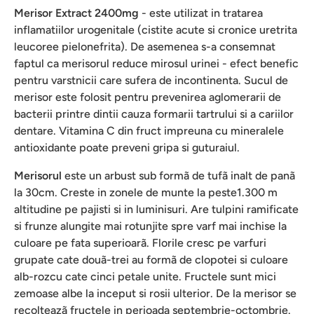
Merisor Extract 2400mg
- este utilizat in tratarea
inflamatiilor urogenitale (cistite acute si cronice uretrita
leucoree pielonefrita). De asemenea s-a consemnat
faptul ca merisorul reduce mirosul urinei - efect benefic
pentru varstnicii care sufera de incontinenta. Sucul de
merisor este folosit pentru prevenirea aglomerarii de
bacterii printre dintii cauza formarii tartrului si a cariilor
dentare. Vitamina C din fruct impreuna cu mineralele
antioxidante poate preveni gripa si guturaiul.
Merisorul
este un arbust sub formã de tufã inalt de panã
la 30cm. Creste in zonele de munte la peste1.300 m
altitudine pe pajisti si in luminisuri. Are tulpini ramificate
si frunze alungite mai rotunjite spre varf mai inchise la
culoare pe fata superioarã. Florile cresc pe varfuri
grupate cate douã-trei au formã de clopotei si culoare
alb-rozcu cate cinci petale unite. Fructele sunt mici
zemoase albe la inceput si rosii ulterior. De la merisor se
recolteazã fructele in perioada septembrie-octombrie.