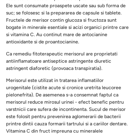
Ele sunt consumate proaspete uscate sau sub forma de
suc; se folosesc si la prepararea de capsule si tablete.
Fructele de merisor contin glucoza si fructoza sunt
bogate in minerale esentiale si acizi organici printre care
si vitamina C. Au continut mare de antocianine
antioxidante si de proantocianine.
Ca remediu fitoterapeutic merisorul are proprietati
antiinflamatoare antiseptice astringente diuretic
astringent diaforetic (provoaca transpiratia).
Merisorul este utilizat in tratarea inflamatiilor
urogenitale (cistite acute si cronice uretrita leucoree
pielonefrita). De asemenea s-a consemnat faptul ca
merisorul reduce mirosul urinei - efect benefic pentru
varstnicii care sufera de incontinenta. Sucul de merisor
este folosit pentru prevenirea aglomerarii de bacterii
printre dintii cauza formarii tartrului si a cariilor dentare.
Vitamina C din fruct impreuna cu mineralele