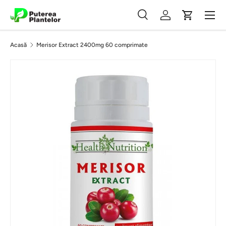
Meniu
Vezi conținutul
Căutare
Autentificare
Coș
Căutare
Caută
Acasă
Merisor Extract 2400mg 60 comprimate