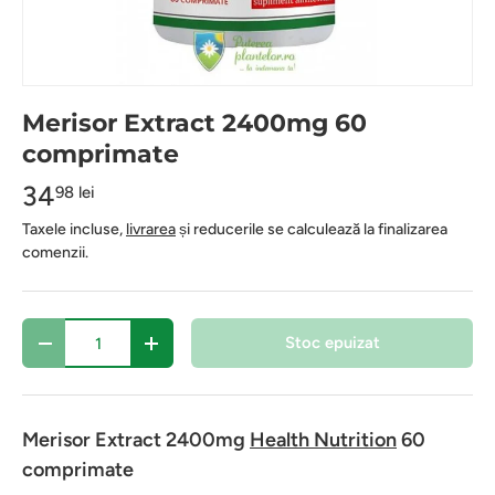
Merisor Extract 2400mg 60
comprimate
34
98 lei
Taxele incluse,
livrarea
și reducerile se calculează la finalizarea
comenzii.
Cantitate
Stoc epuizat
-
+
Merisor Extract 2400mg
Health Nutrition
6
0
comprimate