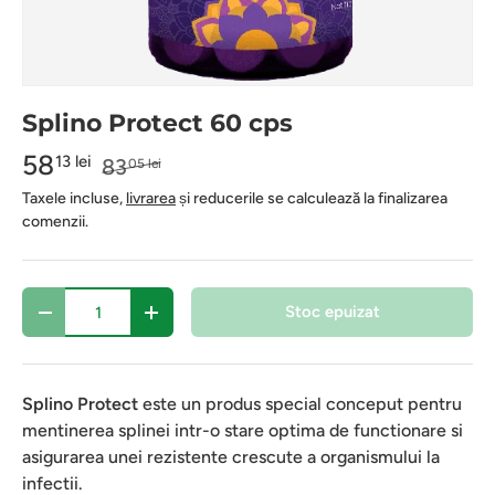
Splino Protect 60 cps
58
13 lei
83
05 lei
Taxele incluse,
livrarea
și reducerile se calculează la finalizarea
comenzii.
Cantitate
Stoc epuizat
-
+
Splino Protect
este un produs special conceput pentru
mentinerea splinei intr-o stare optima de functionare si
asigurarea unei rezistente crescute a organismului la
infectii.