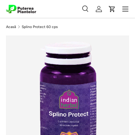
Meniu
Vezi conținutul
Căutare
Autentificare
Coș
Căutare
Caută
Acasă
Splino Protect 60 cps