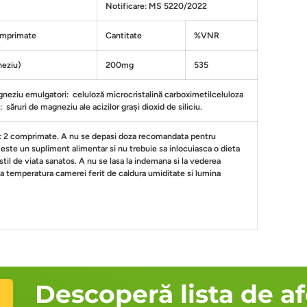
Notificare: MS 5220/2022
comprimate
Cantitate
%VNR
neziu)
200mg
535
gneziu emulgatori: celuloză microcristalină carboximetilceluloza
săruri de magneziu ale acizilor grași dioxid de siliciu.
: 2 comprimate. A nu se depasi doza recomandata pentru
este un supliment alimentar si nu trebuie sa inlocuiasca o dieta
n stil de viata sanatos. A nu se lasa la indemana si la vederea
 la temperatura camerei ferit de caldura umiditate si lumina
Descoperă lista de afe