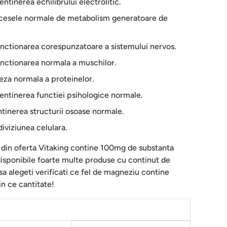
ntinerea echilibrului electrolitic.
rocesele normale de metabolism generatoare de
unctionarea corespunzatoare a sistemului nervos.
unctionarea normala a muschilor.
teza normala a proteinelor.
entinerea functiei psihologice normale.
ntinerea structurii osoase normale.
diviziunea celulara.
 din oferta Vitaking contine 100mg de substanta
 disponibile foarte multe produse cu continut de
sa alegeti verificati ce fel de magneziu contine
in ce cantitate!