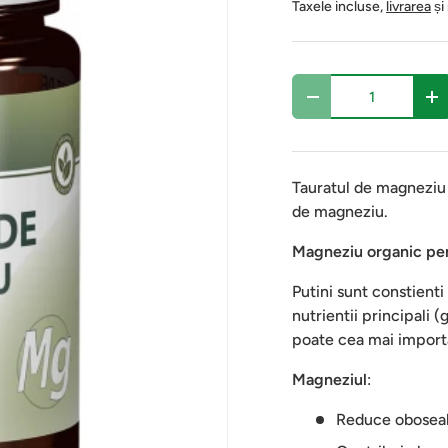
Taxele incluse,
livrarea
și
Cantitate
-
+
Tauratul de magneziu 
de magneziu.
Magneziu organic pent
Putini sunt constient
nutrientii principali 
poate cea mai import
Magneziul
:
Reduce oboseala