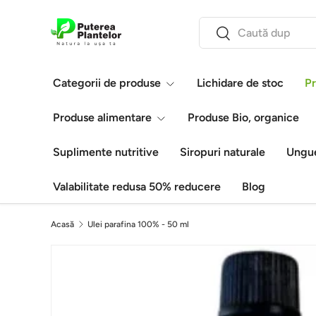
Căutare
Vezi conținutul
Caută
Categorii de produse
Lichidare de stoc
Pr
Produse alimentare
Produse Bio, organice
Suplimente nutritive
Siropuri naturale
Ungue
Valabilitate redusa 50% reducere
Blog
Acasă
Ulei parafina 100% - 50 ml