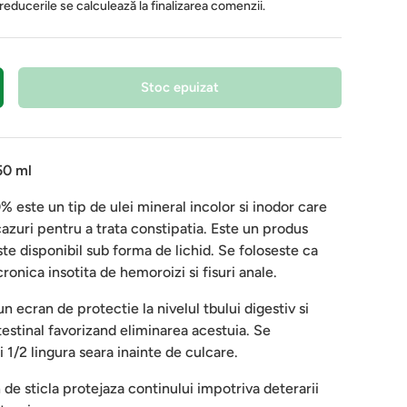
 reducerile se calculează la finalizarea comenzii.
Stoc epuizat
50 ml
% este un tip de ulei mineral incolor si inodor care
 cazuri pentru a trata constipatia. Este un produs
este disponibil sub forma de lichid. Se foloseste ca
cronica insotita de hemoroizi si fisuri anale.
n ecran de protectie la nivelul tbului digestiv si
testinal favorizand eliminarea acestuia. Se
i 1/2 lingura seara inainte de culcare.
 de sticla protejaza continului impotriva deterarii