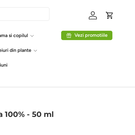
Autentificare
Coș
Vezi promotiile
ma si copilul
eiuri din plante
iuni
a 100% - 50 ml