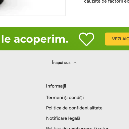
cauzate de factorii ex
le acoperim.
VEZI AICI
Înapoi sus
Informații
Termeni și condiții
Politica de confidențialitate
Notificare legală
Politica de rambursare și retur