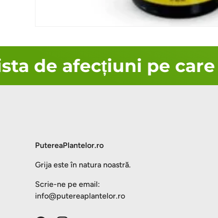
ta de afecțiuni pe care 
PutereaPlantelor.ro
Grija este în natura noastră.
Scrie-ne pe email:
info@putereaplantelor.ro