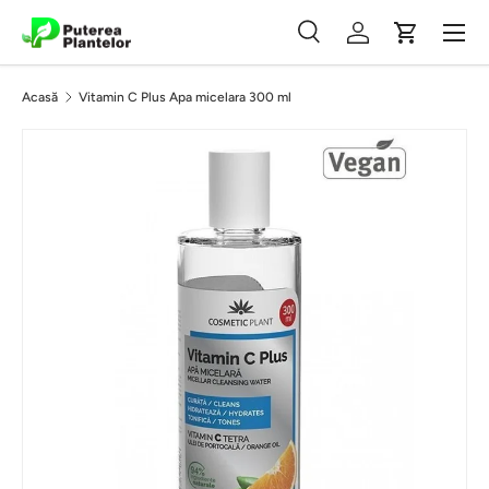
Meniu
Vezi conținutul
Căutare
Autentificare
Coș
Căutare
Caută
Acasă
Vitamin C Plus Apa micelara 300 ml