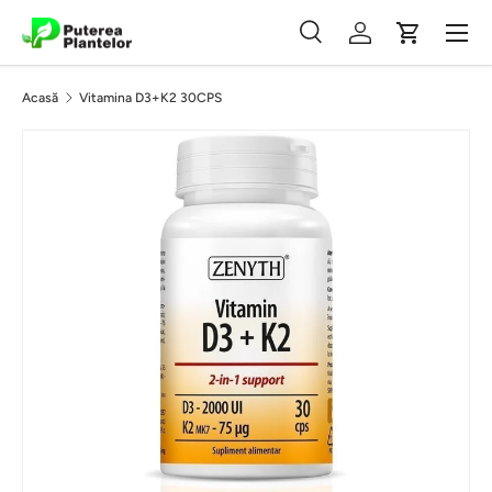
Meniu
Vezi conținutul
Căutare
Autentificare
Coș
Căutare
Caută
Acasă
Vitamina D3+K2 30CPS