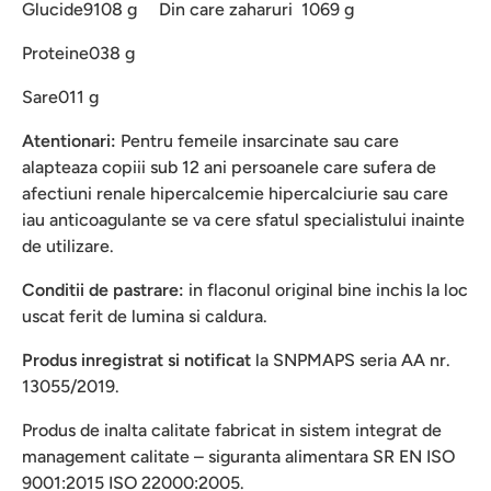
Glucide
9108 g Din care zaharuri 1069 g
Proteine
038 g
Sare
011 g
Atentionari:
Pentru femeile insarcinate sau care
alapteaza copiii sub 12 ani persoanele care sufera de
afectiuni renale hipercalcemie hipercalciurie sau care
iau anticoagulante se va cere sfatul specialistului inainte
de utilizare.
Conditii de pastrare:
in flaconul original bine inchis la loc
uscat ferit de lumina si caldura.
Produs inregistrat si notificat
la SNPMAPS seria AA nr.
13055/2019.
Produs de inalta calitate fabricat in sistem integrat de
management calitate – siguranta alimentara SR EN ISO
9001:2015 ISO 22000:2005.