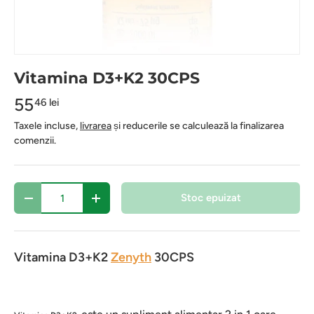
Vitamina D3+K2 30CPS
55
46 lei
Taxele incluse,
livrarea
și reducerile se calculează la finalizarea
comenzii.
Cantitate
Stoc epuizat
-
+
Vitamina D3+K2
Zenyth
30CPS