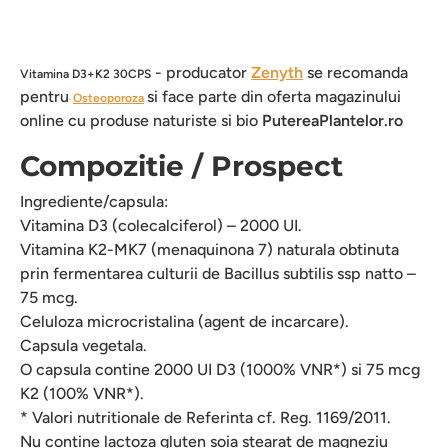
- producator
Zenyth
se recomanda
Vitamina D3+K2 30CPS
pentru
si face parte din oferta magazinului
Osteoporoza
online cu produse naturiste si bio
PutereaPlantelor.ro
Compozitie / Prospect
Ingrediente/capsula:
Vitamina D3 (colecalciferol) – 2000 UI.
Vitamina K2-MK7 (menaquinona 7) naturala obtinuta
prin fermentarea culturii de Bacillus subtilis ssp natto –
75 mcg.
Celuloza microcristalina (agent de incarcare).
Capsula vegetala.
O capsula contine 2000 UI D3 (1000% VNR*) si 75 mcg
K2 (100% VNR*).
* Valori nutritionale de Referinta cf. Reg. 1169/2011.
Nu contine lactoza gluten soia stearat de magneziu